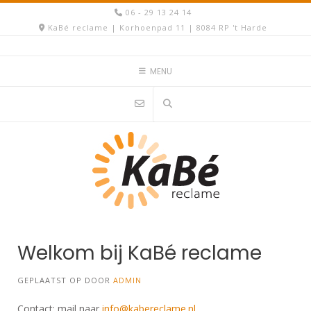
Spring
06 - 29 13 24 14
naar
KaBé reclame | Korhoenpad 11 | 8084 RP 't Harde
inhoud
MENU
Welkom bij KaBé reclame
GEPLAATST OP
DOOR
ADMIN
Contact: mail naar
info@kabereclame.nl